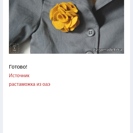
Готово!
Источник
растаможка из оаэ