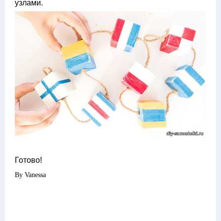
узлами.
Готово!
By Vanessa