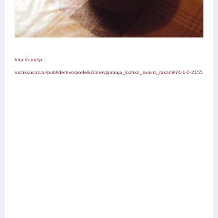
http://umelye-
ruchki.ucoz.ru/publ/derevo/podelki/derevjannaja_lozhka_svoimi_rukami/74-1-0-2155