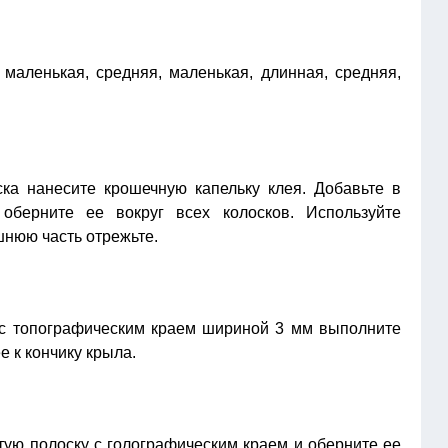
маленькая, средняя, маленькая, длинная, средняя,
а нанесите крошечную капельку клея. Добавьте в
оберните ее вокруг всех колосков. Используйте
нюю часть отрежьте.
 с топографическим краем шириной 3 мм выполните
е к кончику крыла.
ую полоску с голографическим краем и оберните ее