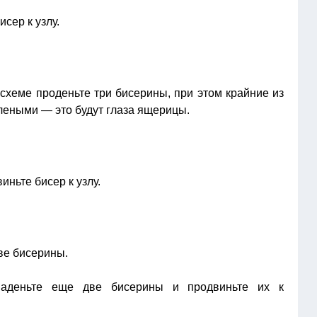
сер к узлу.
схеме проденьте три бисерины, при этом крайние из
леными — это будут глаза ящерицы.
ньте бисер к узлу.
е бисерины.
аденьте еще две бисерины и продвиньте их к