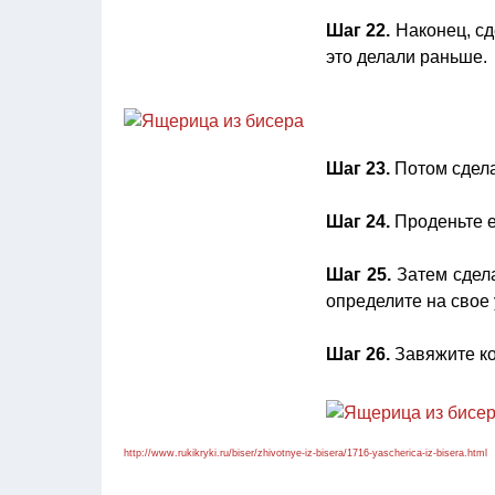
Шаг 22.
Наконец, сде
это делали раньше.
Шаг 23.
Потом сдела
Шаг 24.
Проденьте е
Шаг 25.
Затем сдела
определите на свое
Шаг 26.
Завяжите ко
http://www.rukikryki.ru/biser/zhivotnye-iz-bisera/1716-yascherica-iz-bisera.html