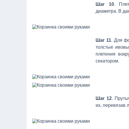
Шаг 10
. Пле
диаметра. В да
Шаг 11
. Для ф
толстые ивовы
плетения вокр
секатором.
Шаг 12
. Пруть
их, перевязав 