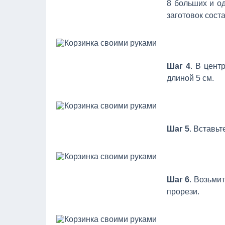
8 больших и о
заготовок сост
Шаг 4
. В цент
длиной 5 см.
Шаг 5
. Вставь
Шаг 6
. Возьми
прорези.