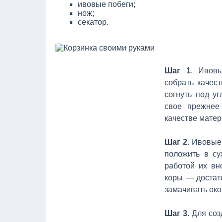
ивовые побеги;
нож;
секатор.
Шаг 1
. Ивов
собрать качес
согнуть под у
свое прежнее
качестве матер
Шаг 2
. Ивовые
положить в су
работой их вн
коры — достато
замачивать око
Шаг 3
. Для со