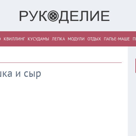
О
КВИЛЛИНГ
КУСУДАМЫ
ЛЕПКА
МОДУЛИ
ОТДЫХ
ПАПЬЕ-МАШЕ
П
ка и сыр