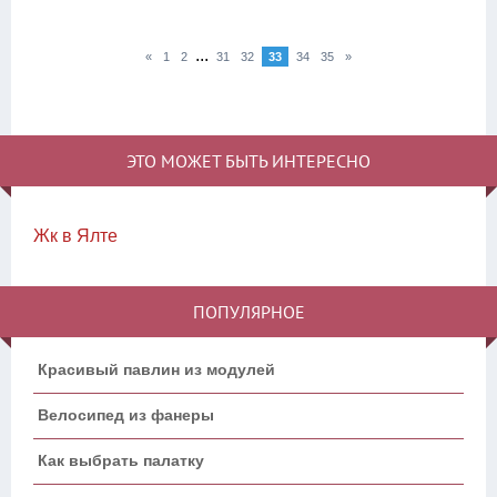
...
«
1
2
31
32
33
34
35
»
ЭТО МОЖЕТ БЫТЬ ИНТЕРЕСНО
Жк в Ялте
ПОПУЛЯРНОЕ
Красивый павлин из модулей
Велосипед из фанеры
Как выбрать палатку