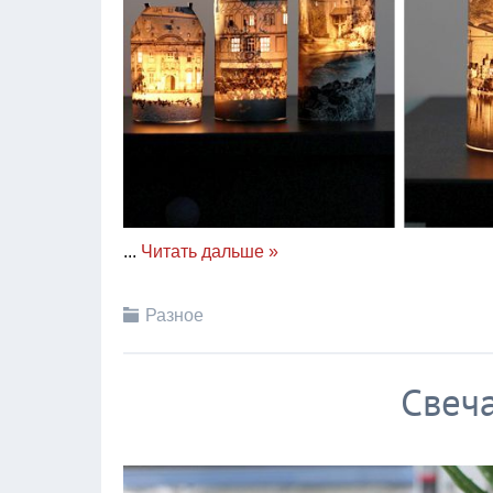
...
Читать дальше »
Разное
Свеча