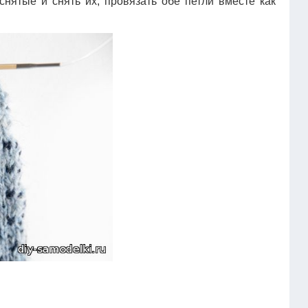
снятые и снять их, провязать обе петли вместе как