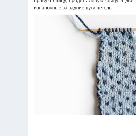
правую спицу, продеть левую спицу в две 
изнаночные за задние дуги петель