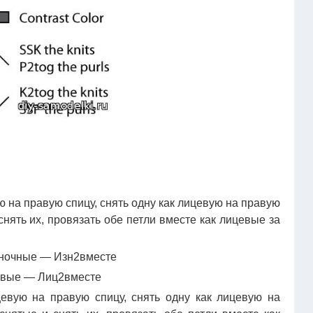
ю на правую спицу, снять одну как лицевую на правую
снять их, провязать обе петли вместе как лицевые за
наночные — Изн2вместе
цевые — Лиц2вместе
евую на правую спицу, снять одну как лицевую на